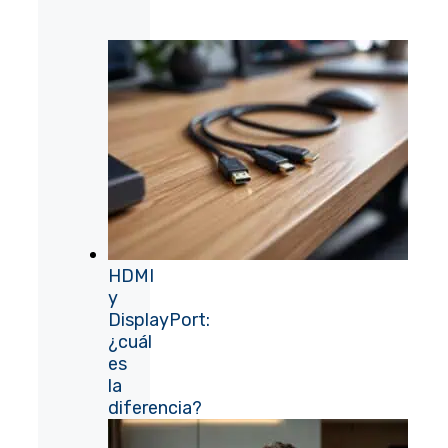
HDMI
y
DisplayPort:
¿cuál
es
la
diferencia?