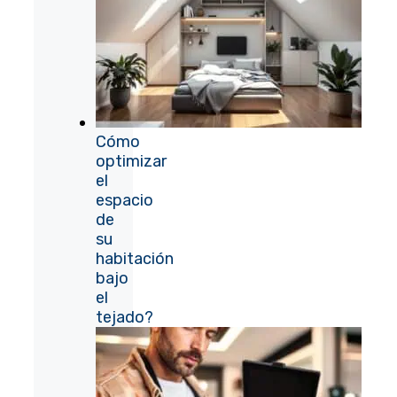
Cómo
optimizar
el
espacio
de
su
habitación
bajo
el
tejado?